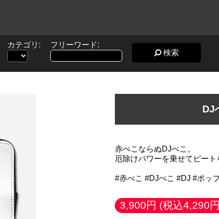
カテゴリ:
フリーワード:
検索
D
赤べこならぬDJべこ。
厄除けパワーを乗せてビート
#赤べこ #DJべこ #DJ #ポッ
3,900円
(税込4,290円