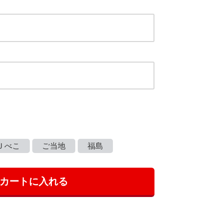
Ｊべこ
ご当地
福島
カートに入れる