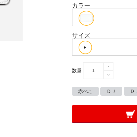
カラー
サイズ
数量
赤べこ
ＤＪ
Ｄ