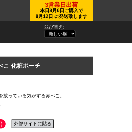
3営業日出荷
本日
8月6日
ご購入で
8月12日
に発送致します
並び替え:
Jべこ 化粧ポーチ
を放っている気がする赤べこ。
プ
)
外部サイトに貼る