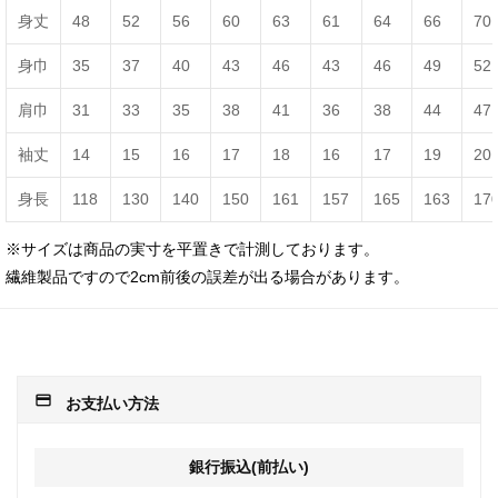
身丈
48
52
56
60
63
61
64
66
70
身巾
35
37
40
43
46
43
46
49
52
肩巾
31
33
35
38
41
36
38
44
47
袖丈
14
15
16
17
18
16
17
19
20
身長
118
130
140
150
161
157
165
163
17
※サイズは商品の実寸を平置きで計測しております。
繊維製品ですので2cm前後の誤差が出る場合があります。
payment
お支払い方法
銀行振込(前払い)