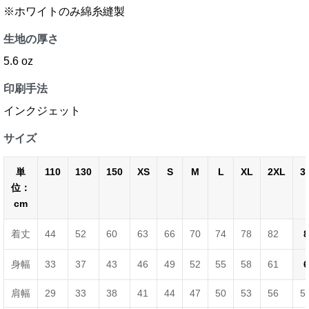
※ホワイトのみ綿糸縫製
生地の厚さ
5.6 oz
印刷手法
インクジェット
サイズ
単
110
130
150
XS
S
M
L
XL
2XL
3
位：
cm
着丈
44
52
60
63
66
70
74
78
82
8
身幅
33
37
43
46
49
52
55
58
61
6
肩幅
29
33
38
41
44
47
50
53
56
5