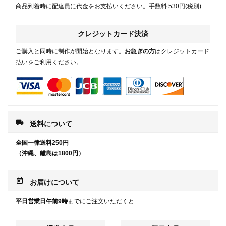
商品到着時に配達員に代金をお支払いください。手数料:530円(税別)
クレジットカード決済
ご購入と同時に制作が開始となります。
お急ぎの方
はクレジットカード
払いをご利用ください。
local_shipping
送料について
全国一律送料250円
（沖縄、離島は1800円）
today
お届けについて
平日営業日午前9時
までにご注文いただくと