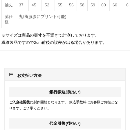
袖丈
37
45
52
55
56
58
59
60
60
6
脇仕
丸胴(脇腹にプリント可能)
様
※サイズは商品の実寸を平置きで計測しております。
繊維製品ですので2cm前後の誤差が出る場合があります。
payment
お支払い方法
銀行振込(前払い)
ご入金確認後
に製作開始となります。 振込手数料はお客様ご負担とな
ります。ご了承ください。
代金引換(後払い)