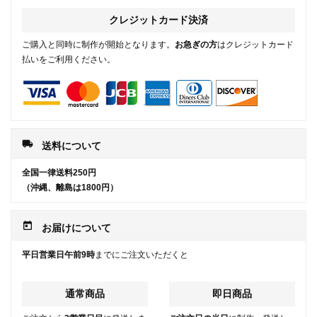
クレジットカード決済
ご購入と同時に制作が開始となります。
お急ぎの方
はクレジットカード
払いをご利用ください。
local_shipping
送料について
全国一律送料250円
（沖縄、離島は1800円）
today
お届けについて
平日営業日午前9時
までにご注文いただくと
通常商品
即日商品