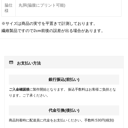
脇仕
丸胴(脇腹にプリント可能)
様
※サイズは商品の実寸を平置きで計測しております。
繊維製品ですので2cm前後の誤差が出る場合があります。
payment
お支払い方法
銀行振込(前払い)
ご入金確認後
に製作開始となります。 振込手数料はお客様ご負担とな
ります。ご了承ください。
代金引換(後払い)
商品到着時に配達員に代金をお支払いください。手数料:530円(税別)