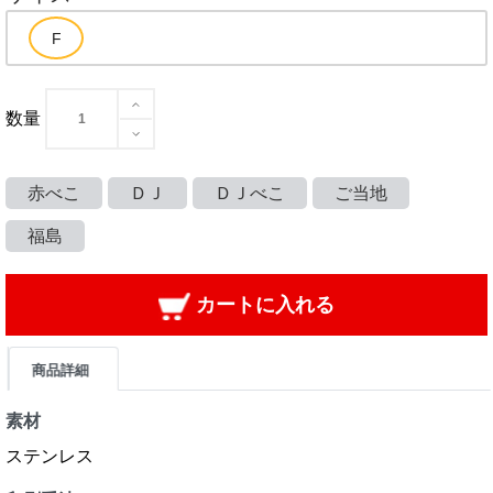
数量
赤べこ
ＤＪ
ＤＪべこ
ご当地
福島
カートに入れる
商品詳細
素材
ステンレス