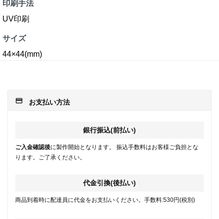
印刷手法
UV印刷
サイズ
44×44(mm)
payment
お支払い方法
銀行振込(前払い)
ご入金確認後
に製作開始となります。 振込手数料はお客様ご負担とな
ります。ご了承ください。
代金引換(後払い)
商品到着時に配達員に代金をお支払いください。手数料:530円(税別)