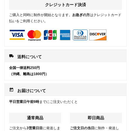
クレジットカード決済
ご購入と同時に制作が開始となります。
お急ぎの方
はクレジットカード
払いをご利用ください。
local_shipping
送料について
全国一律送料250円
（沖縄、離島は1800円）
today
お届けについて
平日営業日午前9時
までにご注文いただくと
通常商品
即日商品
ご注文から
3営業日目
に発送しま
ご注文日の当日
に制作・発送し