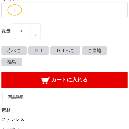
数量
赤べこ
ＤＪ
ＤＪべこ
ご当地
福島
カートに入れる
商品詳細
素材
ステンレス