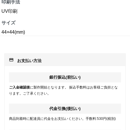
印刷手法
UV印刷
サイズ
44×44(mm)
payment
お支払い方法
銀行振込(前払い)
ご入金確認後
に製作開始となります。 振込手数料はお客様ご負担とな
ります。ご了承ください。
代金引換(後払い)
商品到着時に配達員に代金をお支払いください。手数料:530円(税別)