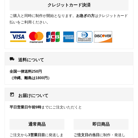
クレジットカード決済
ご購入と同時に制作が開始となります。
お急ぎの方
はクレジットカード
払いをご利用ください。
local_shipping
送料について
全国一律送料250円
（沖縄、離島は1800円）
today
お届けについて
平日営業日午前9時
までにご注文いただくと
通常商品
即日商品
ご注文から
3営業日目
に発送しま
ご注文日の当日
に制作・発送し