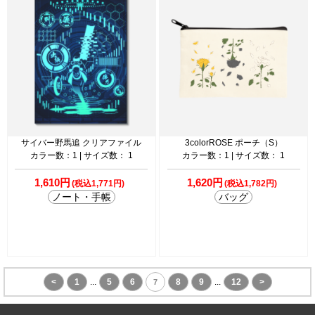
サイバー野馬追 クリアファイル
3colorROSE ポーチ（S）
カラー数：1 | サイズ数： 1
カラー数：1 | サイズ数： 1
1,610円
1,620円
(税込1,771円)
(税込1,782円)
ノート・手帳
バッグ
<
1
...
5
6
8
9
...
12
>
7